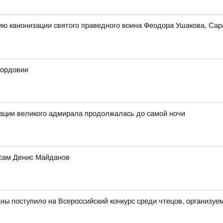
ию канонизации святого праведного воина Феодора Ушакова, Сар
Мордовии
зации великого адмирала продолжалась до самой ночи
 сам Денис Майданов
аны поступило на Всероссийский конкурс среди чтецов, организ