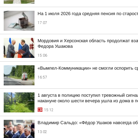
На 1 июля 2026 года средняя пенсия по старост
17:07
Мордовия и Херсонская область продолжат вз
Федора Ушакова
15:06
«Вымпел-Коммуникации» не смогли оспорить ср
16:57
1 августа в полицию поступил тревожный сигн
накануне около шести вечера ушла из дома в по
15:12
Владимир Сальдо: «Фёдор Ушаков навсегда о
13:02