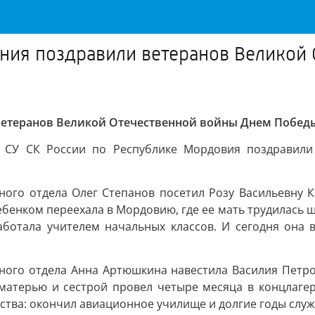
ения поздравили ветеранов Великой
ветеранов Великой Отечественной войны Днем Побед
в СУ СК России по Республике Мордовия поздравили 
ого отдела Олег Степанов посетил Розу Васильевну К
ебенком переехала в Мордовию, где ее мать трудилась 
аботала учителем начальных классов. И сегодня она в
ного отдела Анна Артюшкина навестила Василия Петр
матерью и сестрой провел четыре месяца в концлагер
ства: окончил авиационное училище и долгие годы служ