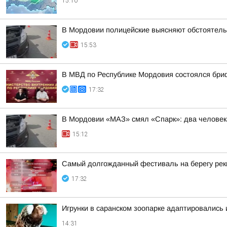
15:10
В Мордовии полицейские выясняют обстоятель
15:53
В МВД по Республике Мордовия состоялся бри
17:32
В Мордовии «МАЗ» смял «Спарк»: два человек
15:12
Самый долгожданный фестиваль на берегу ре
17:32
Игрунки в саранском зоопарке адаптировались
14:31