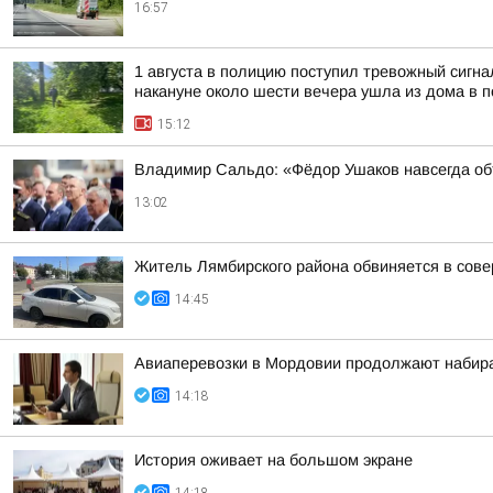
16:57
1 августа в полицию поступил тревожный сигн
накануне около шести вечера ушла из дома в по
15:12
Владимир Сальдо: «Фёдор Ушаков навсегда о
13:02
Житель Лямбирского района обвиняется в сов
14:45
Авиаперевозки в Мордовии продолжают набир
14:18
История оживает на большом экране