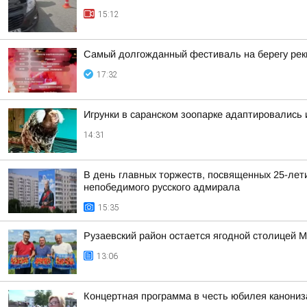
15:12
Самый долгожданный фестиваль на берегу ре
17:32
Игрунки в саранском зоопарке адаптировались
14:31
В день главных торжеств, посвященных 25-лет
непобедимого русского адмирала
15:35
Рузаевский район остается ягодной столицей 
13:06
Концертная программа в честь юбилея канони