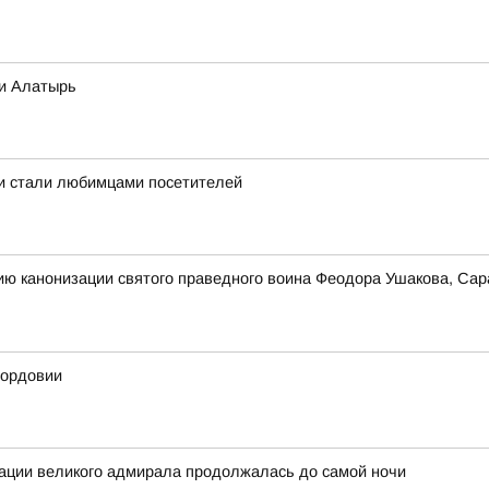
ки Алатырь
 и стали любимцами посетителей
ию канонизации святого праведного воина Феодора Ушакова, Сар
Мордовии
зации великого адмирала продолжалась до самой ночи