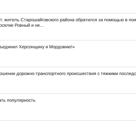
ал: житель Старошайговского района обратился за помощью в по
селке Ровный и не...
бъединил Херсонщину и Мордовию!»
ершении дорожно-транспортного происшествия с тяжкими послед
ать популярность