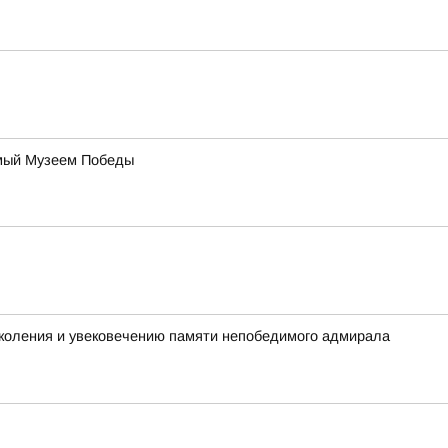
уемый Музеем Победы
коления и увековечению памяти непобедимого адмирала