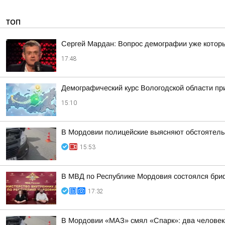
ТОП
Сергей Мардан: Вопрос демографии уже которы
17:48
Демографический курс Вологодской области п
15:10
В Мордовии полицейские выясняют обстоятель
15:53
В МВД по Республике Мордовия состоялся бри
17:32
В Мордовии «МАЗ» смял «Спарк»: два человек