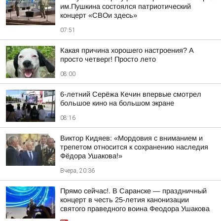
им.Пушкина состоялся патриотический
концерт «СВОи здесь»
07:51
Какая причина хорошего настроения? А
просто четверг! Просто лето
08:00
6-летний Серёжа Кечин впервые смотрел
большое кино на большом экране
08:16
Виктор Кидяев: «Мордовия с вниманием и
трепетом относится к сохранению наследия
Фёдора Ушакова!»
Вчера, 20:36
Прямо сейчас!. В Саранске — праздничный
концерт в честь 25-летия канонизации
святого праведного воина Феодора Ушакова