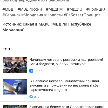
без подтверждения их полномочий.
#МВД #МВДРоссии #МВДРМ #МВД13 #Полиция
#Саранск #Мордовия #Новости #РаботаетПолиция
Источник:
Канал в МАКС "МВД по Республике
Мордовия"
ТОП
Начинаем четверг с рокерским настроением!
Всем бодрости, энергии, позитива!
07:27
В Саранске несовершеннолетний признан
виновным в покушении на незаконный сбыт
наркотических средств
07:22
5 августа на берегу реки Саранка возле парка