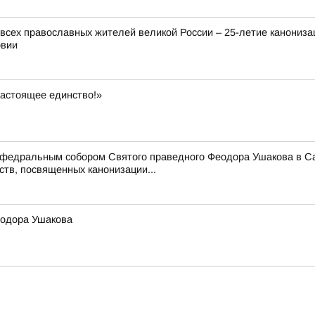
всех православных жителей великой России – 25-летие канониза
овии
настоящее единство!»
едральным собором Святого праведного Феодора Ушакова в Сара
тв, посвященных канонизации...
еодора Ушакова