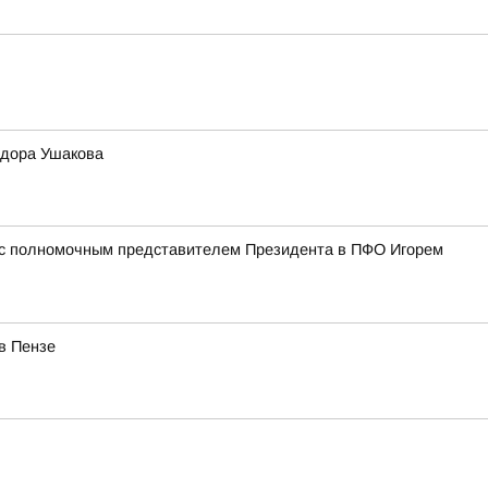
одора Ушакова
и с полномочным представителем Президента в ПФО Игорем
в Пензе