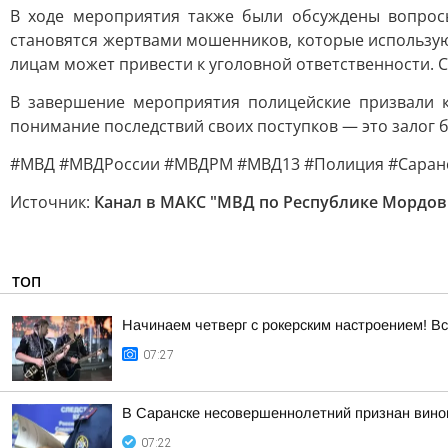
В ходе мероприятия также были обсуждены вопрос
становятся жертвами мошенников, которые использую
лицам может привести к уголовной ответственности.
В завершение мероприятия полицейские призвали к
понимание последствий своих поступков — это залог б
#МВД #МВДРоссии #МВДРМ #МВД13 #Полиция #Саранс
Источник:
Канал в МАКС "МВД по Республике Мордов
ТОП
Начинаем четверг с рокерским настроением! Вс
07:27
В Саранске несовершеннолетний признан винов
07:22