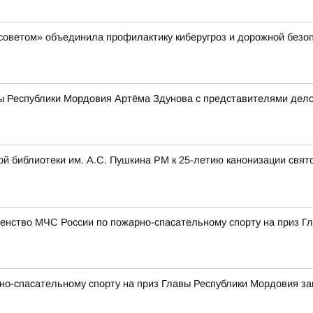
советом» объединила профилактику киберугроз и дорожной безо
ы Республики Мордовия Артёма Здунова с представителями дело
ой библиотеки им. А.С. Пушкина РМ к 25-летию канонизации свя
енство МЧС России по пожарно-спасательному спорту на приз Г
но-спасательному спорту на приз Главы Республики Мордовия з