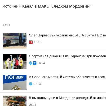
Источник:
Канал в МАКС "Следком Мордовии"
ТОП
Олег Царёв: 397 украинских БПЛА сбито ПВО н
10:10
Спортивная династия из Саранска: три поколе
08:54
В Саранске местный житель обвиняется в краже
09:03
В выходные дни в Мордовии холодный атмосфе
08:24