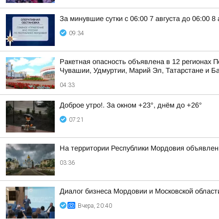
За минувшие сутки с 06:00 7 августа до 06:00
09:34
Ракетная опасность объявлена в 12 регионах П
Чувашии, Удмуртии, Марий Эл, Татарстане и Б
04:33
Доброе утро!. За окном +23°, днём до +26°
07:21
На территории Республики Мордовия объявлен 
03:36
Диалог бизнеса Мордовии и Московской области
Вчера, 20:40