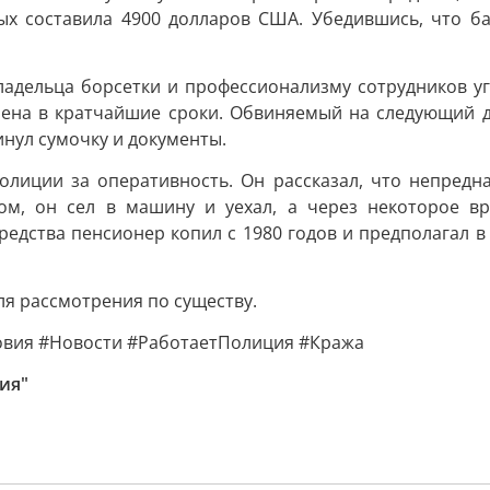
х составила 4900 долларов США. Убедившись, что ба
адельца борсетки и профессионализму сотрудников у
лена в кратчайшие сроки. Обвиняемый на следующий д
инул сумочку и документы.
лиции за оперативность. Он рассказал, что непредн
ом, он сел в машину и уехал, а через некоторое вр
редства пенсионер копил с 1980 годов и предполагал в 
ля рассмотрения по существу.
ия #Новости #РаботаетПолиция #Кража
ия"