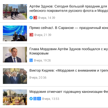
Артём Здунов: Сегодня большой праздник для 
небесного покровителя русского флота и Морд
Вчера, 14:39
Прямо сейчас!. В Саранске — праздничный кон
Вчера, 21:39
Глава Мордовии Артём Здунов пообщался с жу
Комаровым
Вчера, 19:28
Виктор Кидяев: «Мордовия с вниманием и треп
Вчера, 20:36
Мордовия отмечает годовщину канонизации Ф
Вчера, 13:53