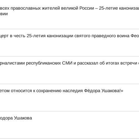
всех православных жителей великой России – 25-летие канониза
овии
церт в честь 25-летия канонизации святого праведного воина Фе
рналистами республиканских СМИ и рассказал об итогах встреч
етом относится к сохранению наследия Фёдора Ушакова!»
еодора Ушакова