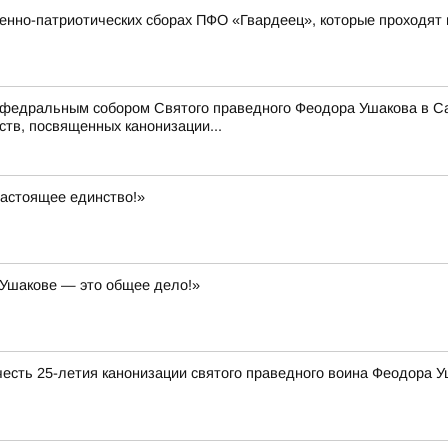
нно-патриотических сборах ПФО «Гвардеец», которые проходят 
едральным собором Святого праведного Феодора Ушакова в Сара
тв, посвященных канонизации...
настоящее единство!»
 Ушакове — это общее дело!»
сть 25-летия канонизации святого праведного воина Феодора У