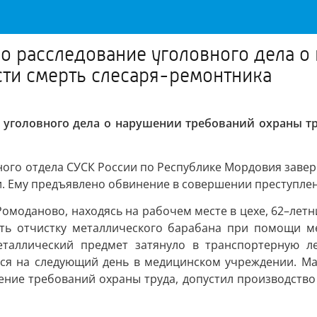
о расследование уголовного дела о
сти смерть слесаря-ремонтника
уголовного дела о нарушении требований охраны тр
ого отдела СУСК России по Республике Мордовия завер
 Ему предъявлено обвинение в совершении преступлени
 Ромоданово, находясь на рабочем месте в цехе, 62–лет
ить отчистку металлического барабана при помощи м
еталлический предмет затянуло в транспортерную л
ся на следующий день в медицинском учреждении. Мат
ение требований охраны труда, допустил производство