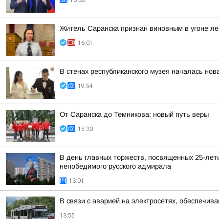
16:33
Житель Саранска признан виновным в угоне ле
16:01
В стенах республиканского музея началась нов
19:54
От Саранска до Темникова: новый путь веры
15:30
В день главных торжеств, посвященных 25-лет
непобедимого русского адмирала
13:01
В связи с аварией на электросетях, обеспечив
13:55