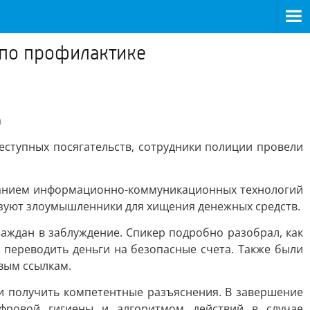
 по профилактике
а
ступных посягательств, сотрудники полиции провели
ованием информационно-коммуникационных технологий
зуют злоумышленники для хищения денежных средств.
ждан в заблуждение. Спикер подробно разобрал, как
переводить деньги на безопасные счета. Также были
вым ссылкам.
и получить компетентные разъяснения. В завершение
ровой гигиены и алгоритмом действий в случае