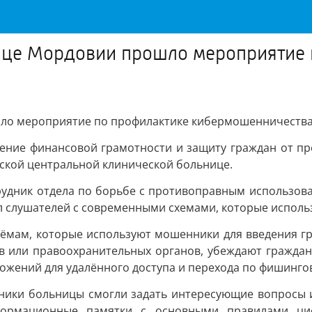
ице Мордовии прошло мероприятие
шло мероприятие по профилактике кибермошенничеств
ение финансовой грамотности и защиту граждан от пре
ской центральной клинической больнице.
трудник отдела по борьбе с противоправным использ
л слушателей с современными схемами, которые исполь
ёмам, которые используют мошенники для введения гра
в или правоохранительных органов, убеждают граждан 
ожений для удалённого доступа и перехода по фишинго
тники больницы смогли задать интересующие вопросы 
формационные памятки с основными правилами циф