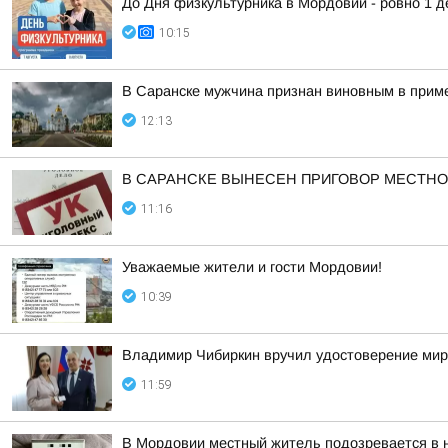
До Дня физкультурника в Мордовии - ровно 1 д
10:15
В Саранске мужчина признан виновным в приме
12:13
В САРАНСКЕ ВЫНЕСЕН ПРИГОВОР МЕСТНО
11:16
Уважаемые жители и гости Мордовии!
10:39
Владимир Чибиркин вручил удостоверение мир
11:59
В Мордовии местный житель подозревается в 