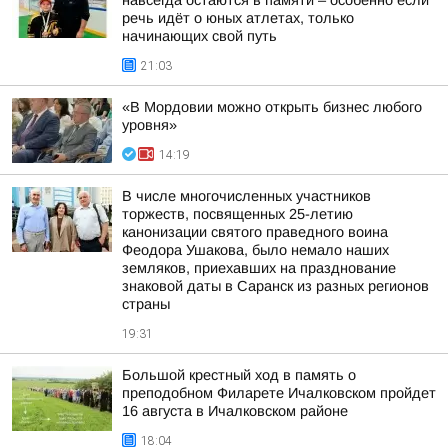
навсегда остаются в памяти – особенно если
речь идёт о юных атлетах, только
начинающих свой путь
21:03
«В Мордовии можно открыть бизнес любого
уровня»
14:19
В числе многочисленных участников
торжеств, посвященных 25-летию
канонизации святого праведного воина
Феодора Ушакова, было немало наших
земляков, приехавших на празднование
знаковой даты в Саранск из разных регионов
страны
19:31
Большой крестный ход в память о
преподобном Филарете Ичалковском пройдет
16 августа в Ичалковском районе
18:04