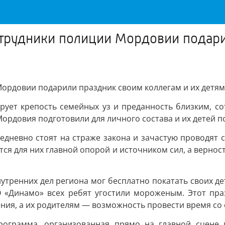
отрудники полиции Мордовии подари
Мордовии подарили праздник своим коллегам и их детям
ирует крепость семейных уз и преданность близким, с
ордовия подготовили для личного состава и их детей 
жедневно стоят на страже закона и зачастую проводят 
тся для них главной опорой и источником сил, а верно
утренних дел региона мог бесплатно покатать своих де
 «Динамо» всех ребят угостили мороженым. Этот пр
ения, а их родителям — возможность провести время со
рограмма, организованная прямо на главной сцене п