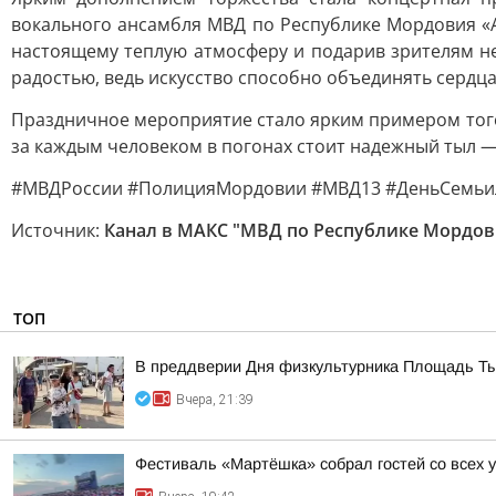
вокального ансамбля МВД по Республике Мордовия «А
настоящему теплую атмосферу и подарив зрителям н
радостью, ведь искусство способно объединять сердца
Праздничное мероприятие стало ярким примером того
за каждым человеком в погонах стоит надежный тыл 
#МВДРоссии #ПолицияМордовии #МВД13 #ДеньСемьи
Источник:
Канал в МАКС "МВД по Республике Мордов
ТОП
В преддверии Дня физкультурника Площадь Тыс
Вчера, 21:39
Фестиваль «Мартёшка» собрал гостей со всех 