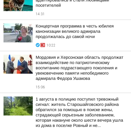
адаптировались и стали любимцами
посетителей
14:31
Концертная программа в честь юбилея
канонизации великого адмирала
продолжалась до самой ночи
10:22
Мордовия и Херсонская область продолжат
взаимодействие по патриотическому
воспитанию подрастающего поколения и
увековечению памяти непобедимого
адмирала Федора Ушакова
15:06
1 августа в полицию поступил тревожный
сигнал: житель Старошайговского района
обратился за помощью в поиске жены,
страдающей серьезным заболеванием,
которая накануне около шести вечера ушла
из дома в поселке Ровный и не...