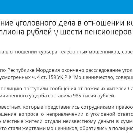
ние уголовного дела в отношении 
ллиона рублей у шести пенсионеров
ла в отношении курьера телефонных мошенников, сов
по Республике Мордовия окончено расследование уголо
смотренных ч. 4 ст. 159 УК РФ "Мошенничество, совер
 в полицию поступили сообщения от пожилых жителей Сар
ичиненного ущерба составила 985 тысяч рублей.
звестных, которые представились сотрудниками право
ешения вопроса о непривлечении к уголовной ответс
те местные жители отдали неизвестному деньги в сумм
 что стали жертвами мошенников, обратились в полицию