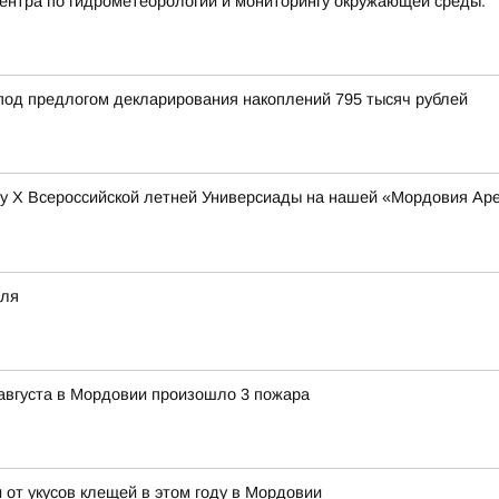
нтра по гидрометеорологии и мониторингу окружающей среды:
под предлогом декларирования накоплений 795 тысяч рублей
у Х Всероссийской летней Универсиады на нашей «Мордовия Арен
еля
9 августа в Мордовии произошло 3 пожара
 от укусов клещей в этом году в Мордовии