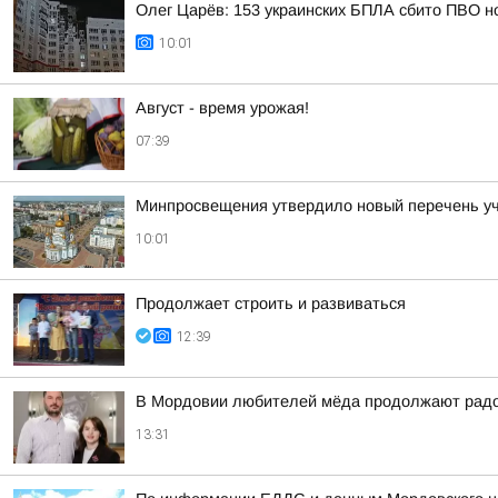
Олег Царёв: 153 украинских БПЛА сбито ПВО н
10:01
Август - время урожая!
07:39
Минпросвещения утвердило новый перечень уче
10:01
Продолжает строить и развиваться
12:39
В Мордовии любителей мёда продолжают радов
13:31