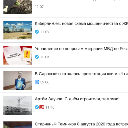
12:07
Киберликбез: новая схема мошенничества с Ж
11:09
Управление по вопросам миграции МВД по Респ
10:08
В Саранске состоялась презентация книги «Чт
09:06
Артём Здунов: С днём строителя, земляки!
11:16
Старинный Темников 8 августа 2026 года встр