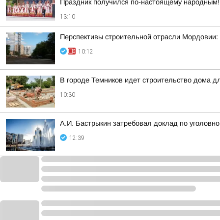
Праздник получился по-настоящему народным! 
13:10
Перспективы строительной отрасли Мордовии: 
10:12
В городе Темников идет строительство дома д
10:30
А.И. Бастрыкин затребовал доклад по уголовно
12:39