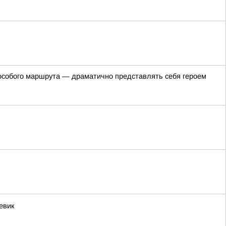
з особого маршрута — драматично представлять себя героем
евик