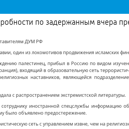
дробности по задержанным вчера п
ставителям ДУМ РФ
равии, один из локомотивов продвижения исламских фин
ждению палестинец, прибыл в Россию по видом изучени
ранция), входящий в образовательную сеть террористи
елигиозных наставников, являющейся подразделение
дала с распространением экстремистской литературы.
ал сотруднику иностранной спецслужбы информацию об
 ему было объявлено предостережение.
истическую сеть с управлением извне, чем на религиоз