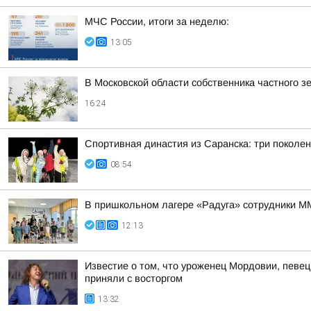
МЧС России, итоги за неделю:
13:05
В Московской области собственника частного з
16:24
Спортивная династия из Саранска: три поколе
08:54
В пришкольном лагере «Радуга» сотрудники М
12:13
Известие о том, что уроженец Мордовии, певе
приняли с восторгом
13:32