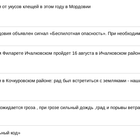
и от укусов клещей в этом году в Мордовии
овия объявлен сигнал «Беспилотная опасность». При необходимо
 Филарете Ичалковском пройдет 16 августа в Ичалковском райо
 в Кочкуровском районе: рад был встретиться с земляками - на
идается гроза , при грозе сильный дождь ,град и порывы ветра 
ьный код»