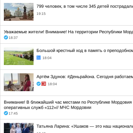
799 человек, в том числе 345 детей пострадал
19:15
Уважаемые жители! Внимание! На территории Республики Морд
18:37
Большой крестный ход в память о преподобном
18:04
Артём Здунов: #Деньрайона. Сегодня работаем
18:04
Внимание! В ближайший час местами по Республике Мордовия ож
оперативных служб «112»//
МЧС Мордовии
17:45
Татьяна Ларина: «Ушаков — это наш национал