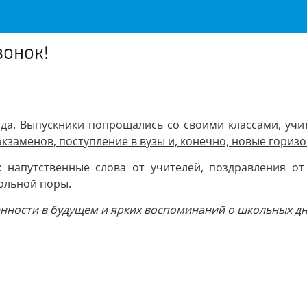
вонок!
да. Выпускники попрощались со своими классами, уч
экзаменов, поступление в вузы и, конечно, новые гориз
 напутственные слова от учителей, поздравления о
ольной поры.
нности в будущем и ярких воспоминаний о школьных дня