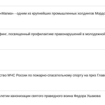
К «Магма» - одним из крупнейших промышленных холдингов Морд
финг, посвященный профилактике правонарушений в молодежной 
ство МЧС России по пожарно-спасательному спорту на приз Гла
5летии канонизации святого праведного воина Федора Ушакова