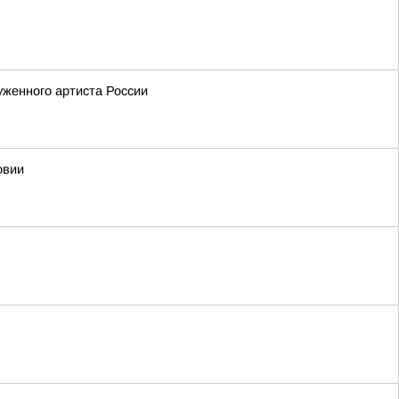
уженного артиста России
овии