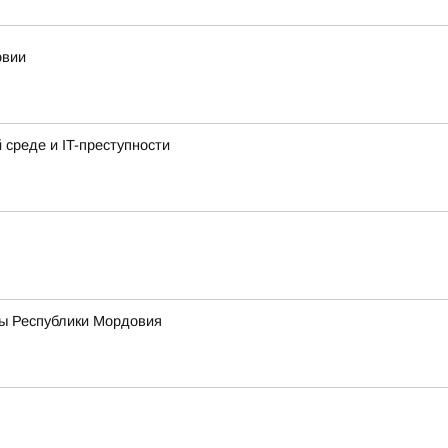
овии
среде и IT-преступности
вы Республики Мордовия