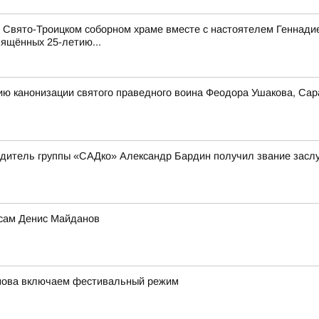
и Свято-Троицком соборном храме вместе с настоятелем Геннад
вящённых 25-летию...
ию канонизации святого праведного воина Феодора Ушакова, Сар
одитель группы «САДко» Александр Бардин получил звание заслу
 сам Денис Майданов
снова включаем фестивальный режим