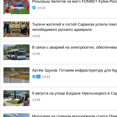
Розыгрыш билетов на матч FONBET Кубок Росс
14:10
Тысячи жителей и гостей Саранска успели пок
непобедимого русского адмирала
14:02
В связи с аварией на электросетях, обеспечив
13:55
Артём Здунов: Готовим инфраструктуру для бу
13:44
9 августа на улице Богдана Хмельницкого в Са
13:34
Мордовия на главном молодёжном старте При