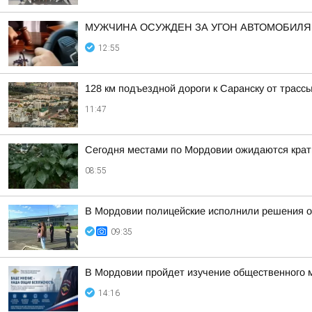
МУЖЧИНА ОСУЖДЕН ЗА УГОН АВТОМОБИЛЯ
12:55
128 км подъездной дороги к Саранску от трассы
11:47
Сегодня местами по Мордовии ожидаются крат
08:55
В Мордовии полицейские исполнили решения о
09:35
В Мордовии пройдет изучение общественного 
14:16