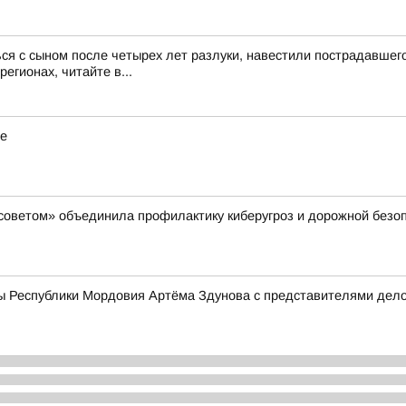
ся с сыном после четырех лет разлуки, навестили пострадавше
егионах, читайте в...
ие
советом» объединила профилактику киберугроз и дорожной безо
ы Республики Мордовия Артёма Здунова с представителями дело