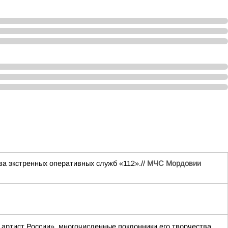
экстренных оперативных служб «112».//
МЧС Мордовии
артист России», многочисленные поклонники его творчества