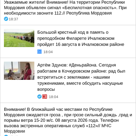
Уважаемые жители! Внимание! На территории Республики
Мордовия объявлен сигнал «Беспилотная опасность». При
необходимости звоните 112.//
Республика Мордовия
18:37
Большой крестный ход в память о
преподобном Филарете Ичалковском
пройдет 16 августа в Ичалковском районе
18:04
Артём Здунов: #Деньрайона. Сегодня
работаем в Кочкуровском районе: рад был
встретиться с земляками - нашими
тружениками, вместе обсудить насущные
вопросы
18:04
Внимание! В ближайший час местами по Республике
Мордовия ожидается гроза , при грозе сильный дождь ,град и
порывы ветра 15-20 м/с. 08 августа 2026 года. Телефон
вызова экстренных оперативных служб «112»//
МЧС
Мордовии