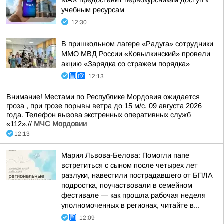
MAX предоставит первокурсникам доступ к
учебным ресурсам
12:30
В пришкольном лагере «Радуга» сотрудники
ММО МВД России «Ковылкинский» провели
акцию «Зарядка со стражем порядка»
12:13
Внимание! Местами по Республике Мордовия ожидается
гроза , при грозе порывы ветра до 15 м/с. 09 августа 2026
года. Телефон вызова экстренных оперативных служб
«112».//
МЧС Мордовии
12:13
Мария Львова-Белова: Помогли папе
встретиться с сыном после четырех лет
разлуки, навестили пострадавшего от БПЛА
подростка, поучаствовали в семейном
фестивале — как прошла рабочая неделя
уполномоченных в регионах, читайте в...
12:09