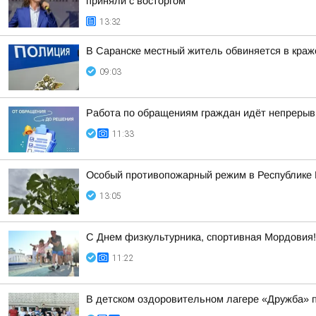
приняли с восторгом
13:32
В Саранске местный житель обвиняется в краже
09:03
Работа по обращениям граждан идёт непрерыв
11:33
Особый противопожарный режим в Республике
13:05
С Днем физкультурника, спортивная Мордовия!
11:22
В детском оздоровительном лагере «Дружба» 