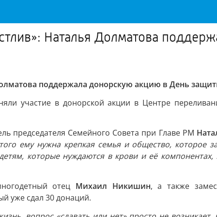
стлив»: Наталья Долматова поддерж
Долматова поддержала донорскую акцию в День защит
яли участие в донорской акции в Центре переливани
ель председателя Семейного Совета при Главе РМ
Ната
того ему нужна крепкая семья и общество, которое за
детям, которые нуждаются в крови и её компонентах, 
 многодетный отец
Михаил Никишин
, а также заме
ый уже сдал 30 донаций.
изнь, вопрос «сдавать или нет» просто не возникает. 