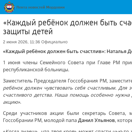
«Каждый ребёнок должен быть сча
защиты детей
Официально
2 июня 2026, 11:36
«Каждый ребёнок должен быть счастлив»: Наталья 
1 июня члены Семейного Совета при Главе РМ прин
республиканской больницы.
Заместитель Председателя Госсобрания РМ, заместит
ребёнок должен чувствовать себя счастливым. Для э
счастливого детства. Наша помощь особенно нужна 
акцию»
.
Среди участников акции были секретарь Совета,
Госсобрании РМ, молодой папа
Данил Ульянов
, котор
«
Когда знаешь, что твоя кровь может спасти чью-то ж