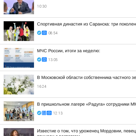
10:30
Спортивная династия из Саранска: три поколе
08:54
МЧС России, итоги за неделю:
13:05
В Московской области собственника частного з
16:24
В пришкольном лагере «Радуга» сотрудники М
12:13
Известие о том, что уроженец Мордовии, певе