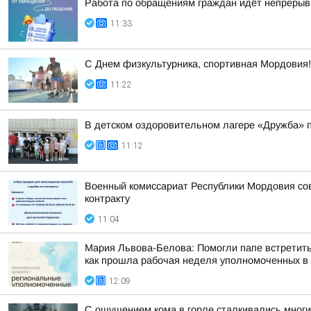
Работа по обращениям граждан идёт непрерыв
11:33
С Днем физкультурника, спортивная Мордовия!
11:22
В детском оздоровительном лагере «Дружба» 
11:12
Военный комиссариат Республики Мордовия сов
контракту
11:04
Мария Львова-Белова: Помогли папе встретить
как прошла рабочая неделя уполномоченных в р
12:09
С ощущением кома в горле сталкивались мног