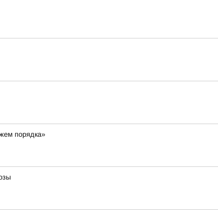
ажем порядка»
озы