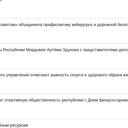
советом» объединила профилактику киберугроз и дорожной безо
ы Республики Мордовия Артёма Здунова с представителями дело
ого управления отмечают важность спорта и здорового образа ж
л спортивную общественность республики с Днем физкультурник
бным ресурсам