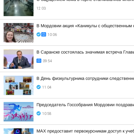
12:03
В Мордовии акция «Каникулы с общественным 
10:06
В Саранске состоялась значимая встреча Глав
09:54
В День физкультурника сотрудники следственн
11:04
Председатель Госсобрания Мордовии поздрави
10:58
MAX предоставит первокурсникам доступ к уче