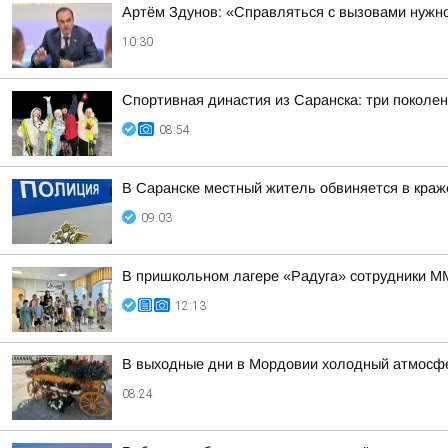
Артём Здунов: «Справляться с вызовами нужно
10:30
Спортивная династия из Саранска: три поколе
08:54
В Саранске местный житель обвиняется в краже
09:03
В пришкольном лагере «Радуга» сотрудники М
12:13
В выходные дни в Мордовии холодный атмосфе
08:24