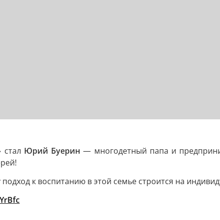
» стал
Юрий Буерин
— многодетный папа и предприним
рей!
у подход к воспитанию в этой семье строится на индивид
cYrBfc