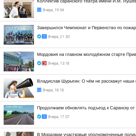
Коллектив саранского театра имени И.М. Яушев
Вчера, 19:04
Завершился Чемпионат и Первенство по пожар
Вчера, 21:30
Мордовия на главном молодёжном старте При
Вчера, 13:18
Владислав Шурыгин: О чём не расскажут наши 
Вчера, 18:18
Продолжаем обновлять подъезд к Саранску от
Вчера, 17:07
В Мордовии участковые уполномоченные полиц