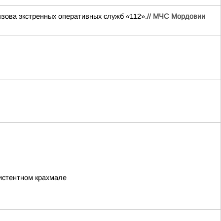
ова экстренных оперативных служб «112».//
МЧС Мордовии
зистентном крахмале