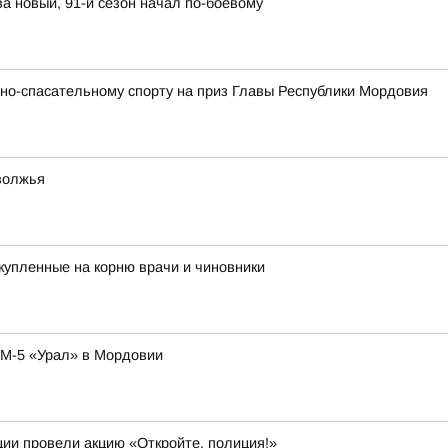
а новый, 91-й сезон начал по-боевому
но-спасательному спорту на приз Главы Республики Мордовия
волжья
купленные на корню врачи и чиновники
 М-5 «Урал» в Мордовии
ии провели акцию «Откройте, полиция!»