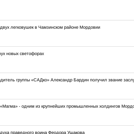
 двух легковушек в Чамзинском районе Мордовии
ух новых светофорах
одитель группы «САДко» Александр Бардин получил звание засл
К «Магма» - одним из крупнейших промышленных холдингов Морд
 духа праведного воина Феодора Ушакова