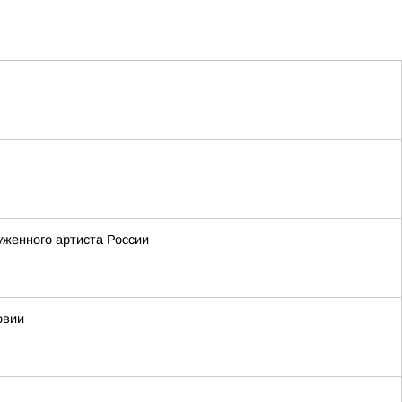
уженного артиста России
овии