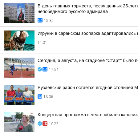
В день главных торжеств, посвященных 25-лет
непобедимого русского адмирала
15:35
Игрунки в саранском зоопарке адаптировались
14:31
Сегодня, 6 августа, на стадионе "Старт" было
17:54
Рузаевский район остается ягодной столицей 
13:06
Концертная программа в честь юбилея канони
10:22