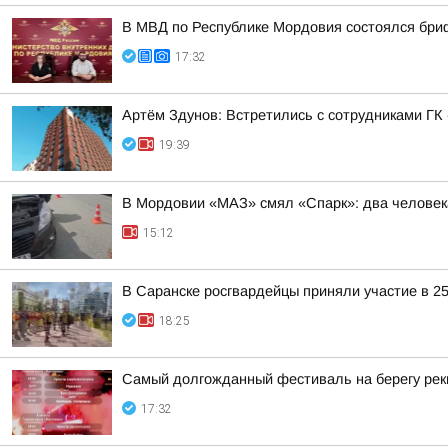
В МВД по Республике Мордовия состоялся бри
17:32
Артём Здунов: Встретились с сотрудниками Г
19:39
В Мордовии «МАЗ» смял «Спарк»: два человек
15:12
В Саранске росгвардейцы приняли участие в 2
18:25
Самый долгожданный фестиваль на берегу ре
17:32