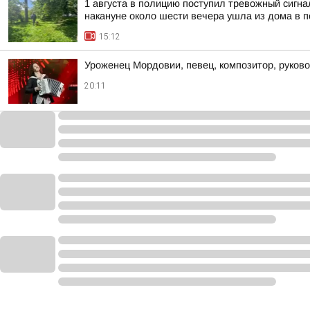
1 августа в полицию поступил тревожный сигн
накануне около шести вечера ушла из дома в по
15:12
Уроженец Мордовии, певец, композитор, руков
20:11