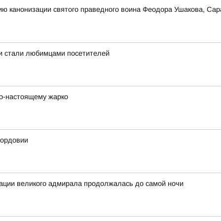
ию канонизации святого праведного воина Феодора Ушакова, Сар
 и стали любимцами посетителей
 по-настоящему жарко
Мордовии
зации великого адмирала продолжалась до самой ночи