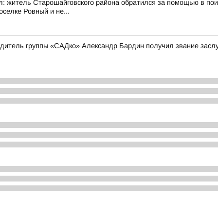
ал: житель Старошайговского района обратился за помощью в по
селке Ровный и не...
одитель группы «САДко» Александр Бардин получил звание заслу