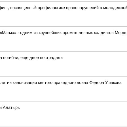
финг, посвященный профилактике правонарушений в молодежной 
К «Магма» - одним из крупнейших промышленных холдингов Морд
а погибли, еще двое пострадали
5летии канонизации святого праведного воина Федора Ушакова
ки Алатырь