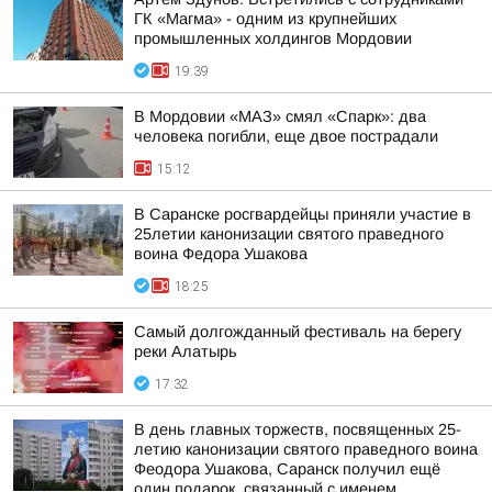
ГК «Магма» - одним из крупнейших
промышленных холдингов Мордовии
19:39
В Мордовии «МАЗ» смял «Спарк»: два
человека погибли, еще двое пострадали
15:12
В Саранске росгвардейцы приняли участие в
25летии канонизации святого праведного
воина Федора Ушакова
18:25
Самый долгожданный фестиваль на берегу
реки Алатырь
17:32
В день главных торжеств, посвященных 25-
летию канонизации святого праведного воина
Феодора Ушакова, Саранск получил ещё
один подарок, связанный с именем