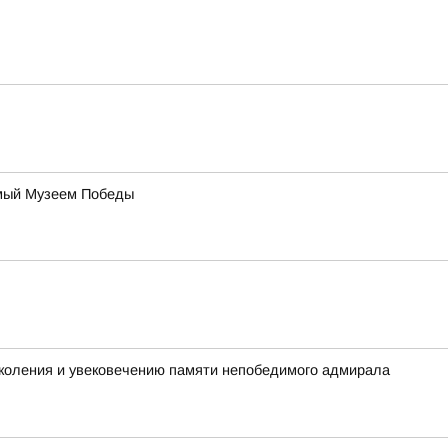
уемый Музеем Победы
коления и увековечению памяти непобедимого адмирала