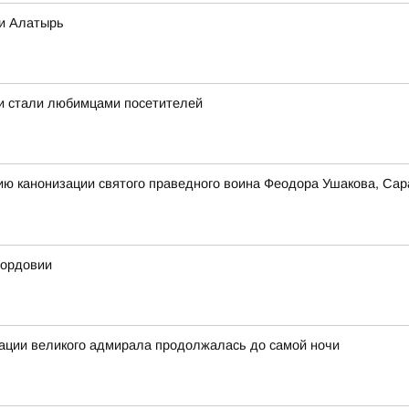
ки Алатырь
 и стали любимцами посетителей
ию канонизации святого праведного воина Феодора Ушакова, Сар
Мордовии
зации великого адмирала продолжалась до самой ночи