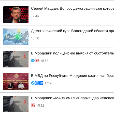
Сергей Мардан: Вопрос демографии уже которы
17:48
Демографический курс Вологодской области п
15:10
В Мордовии полицейские выясняют обстоятель
15:53
В МВД по Республике Мордовия состоялся бри
17:32
В Мордовии «МАЗ» смял «Спарк»: два человек
15:12