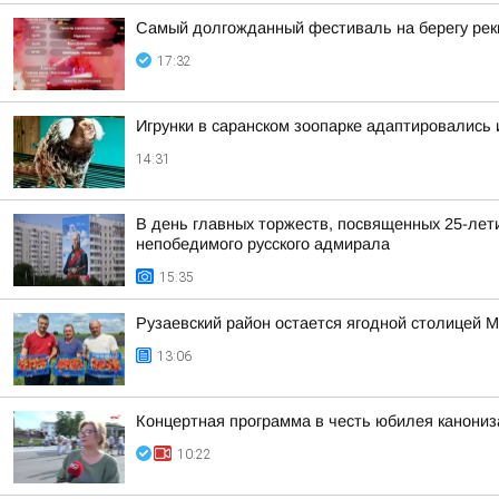
Самый долгожданный фестиваль на берегу ре
17:32
Игрунки в саранском зоопарке адаптировались
14:31
В день главных торжеств, посвященных 25-лет
непобедимого русского адмирала
15:35
Рузаевский район остается ягодной столицей 
13:06
Концертная программа в честь юбилея канони
10:22