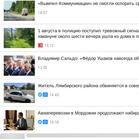
«Вымпел-Коммуникации» не смогли оспорить ср
16:57
1 августа в полицию поступил тревожный сигн
накануне около шести вечера ушла из дома в по
15:12
Владимир Сальдо: «Фёдор Ушаков навсегда о
13:02
Житель Лямбирского района обвиняется в сов
14:45
Авиаперевозки в Мордовии продолжают набир
14:18