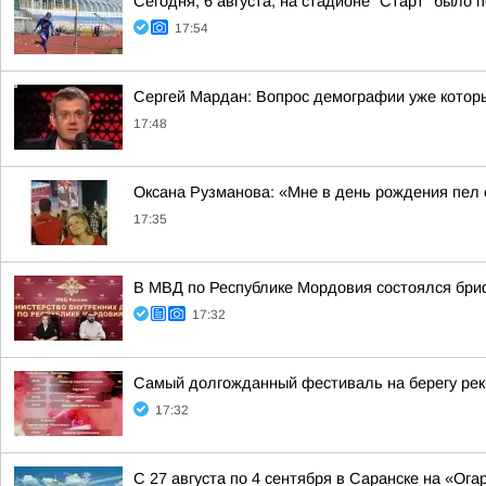
Сегодня, 6 августа, на стадионе "Старт" было
17:54
Сергей Мардан: Вопрос демографии уже которы
17:48
Оксана Рузманова: «Мне в день рождения пел
17:35
В МВД по Республике Мордовия состоялся бри
17:32
Самый долгожданный фестиваль на берегу ре
17:32
С 27 августа по 4 сентября в Саранске на «Ог