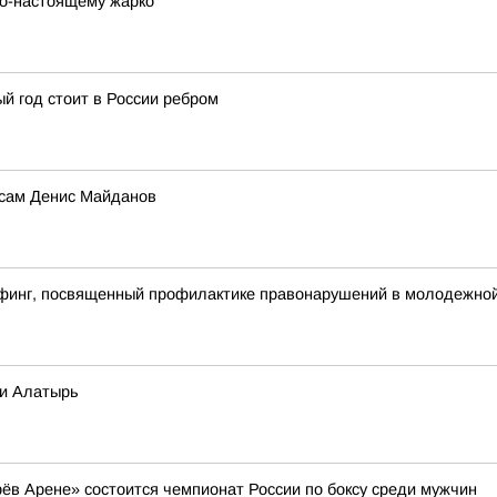
 по-настоящему жарко
й год стоит в России ребром
 сам Денис Майданов
финг, посвященный профилактике правонарушений в молодежной 
ки Алатырь
арёв Арене» состоится чемпионат России по боксу среди мужчин