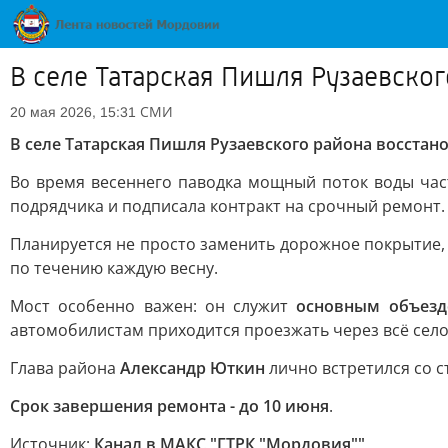
В селе Татарская Пишля Рузаевско
СМИ
20 мая 2026, 15:31
В селе Татарская Пишля Рузаевского района восстан
Во время весеннего паводка мощный поток воды ча
подрядчика и подписала контракт на срочный ремонт.
Планируется не просто заменить дорожное покрытие,
по течению каждую весну.
Мост особенно важен: он служит
основным объез
автомобилистам приходится проезжать через всё село
Глава района
Александр Юткин
лично встретился со 
Срок завершения ремонта - до 10 июня
.
Источник:
Канал в МАКС "ГТРК "Мордовия""