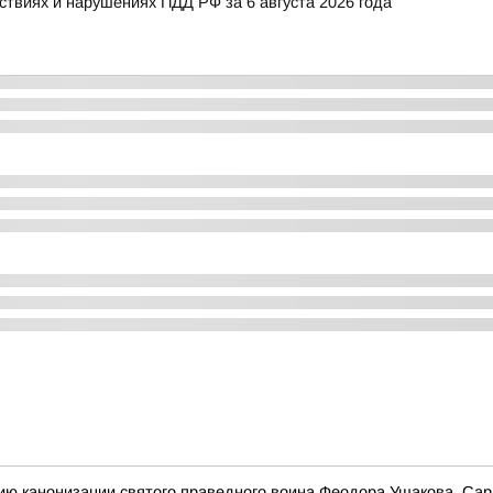
виях и нарушениях ПДД РФ за 6 августа 2026 года
ию канонизации святого праведного воина Феодора Ушакова, Сар