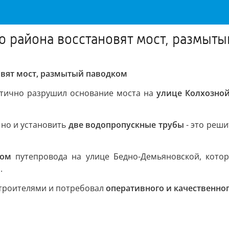
го района восстановят мост, размыт
овят мост, размытый паводком
стично разрушил основание моста на
улице Колхозно
 но и установить
две водопропускные трубы
- это реш
дом
путепровода на улице Бедно-Демьяновской, котор
.
строителями и потребовал
оперативного и качественно