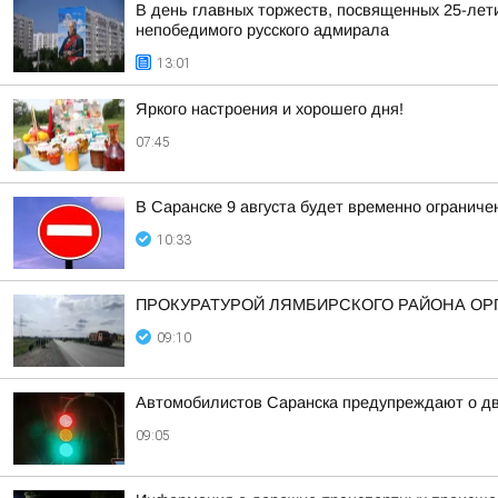
В день главных торжеств, посвященных 25-лет
непобедимого русского адмирала
13:01
Яркого настроения и хорошего дня!
07:45
В Саранске 9 августа будет временно огранич
10:33
ПРОКУРАТУРОЙ ЛЯМБИРСКОГО РАЙОНА ОРГ
09:10
Автомобилистов Саранска предупреждают о дв
09:05