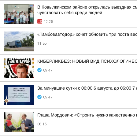
В Ковылкинском районе открылась выездная см
чувствовать себя среди людей
12:25
«Тамбовавтодор» хочет обновить три поста вес
11:35
КИБЕРЛИКБЕЗ: НОВЫЙ ВИД ПСИХОЛОГИЧЕС
09:47
За минувшие сутки с 06:00 6 августа до 06:00 
09:47
Глава Мордовии: «Строить нужно качественно 
08:15