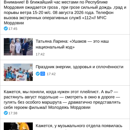
Внимание! В ближайший час местами по Республике
Мордовия ожидается гроза , при грозе сильный дождь ,град и
порывы ветра 15-20 м/с. 08 августа 2026 года. Телефон
вызова экстренных оперативных служб «112»//
МЧС
Мордовии
17:45
Татьяна Ларина: «Ушаков — это наш
национальный код»
17:42
Праздник энергии, здоровья и сплочённости
17:42
Кажется, мы поняли, когда нужен этот плейлист. А вы? —
растянуть август подольше — смотреть в окно в дороге —
гулять без особого маршрута — драматично представлять
себя героем фильма//
Молодежь Мордовии
17:38
Кажется, у музыкального отдела появилась