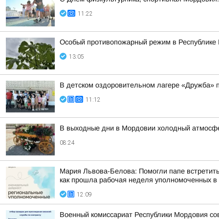
11:22
Особый противопожарный режим в Республике
13:05
В детском оздоровительном лагере «Дружба» 
11:12
В выходные дни в Мордовии холодный атмосфе
08:24
Мария Львова-Белова: Помогли папе встретить
как прошла рабочая неделя уполномоченных в р
12:09
Военный комиссариат Республики Мордовия сов