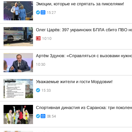
Эмоции, которые не спрятать за пикселями!
15:27
Олег Царёв: 397 украинских БПЛА сбито ПВО н
10:10
Артём Здунов: «Справляться с вызовами нужно
10:30
Уважаемые жители и гости Мордовии!
15:33
Спортивная династия из Саранска: три поколе
08:54