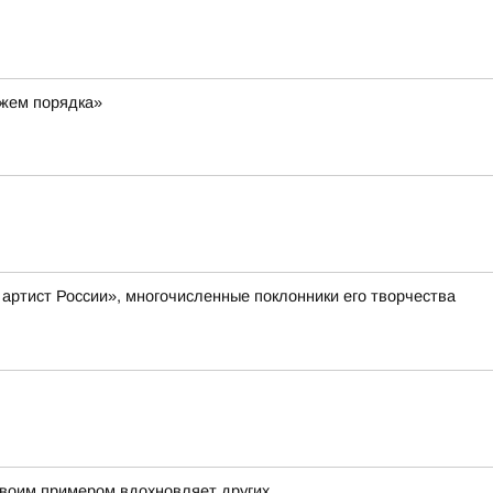
ажем порядка»
артист России», многочисленные поклонники его творчества
своим примером вдохновляет других