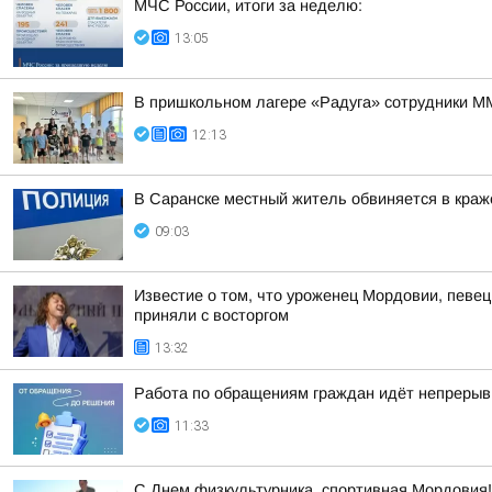
МЧС России, итоги за неделю:
13:05
В пришкольном лагере «Радуга» сотрудники М
12:13
В Саранске местный житель обвиняется в краже
09:03
Известие о том, что уроженец Мордовии, певе
приняли с восторгом
13:32
Работа по обращениям граждан идёт непрерыв
11:33
С Днем физкультурника, спортивная Мордовия!