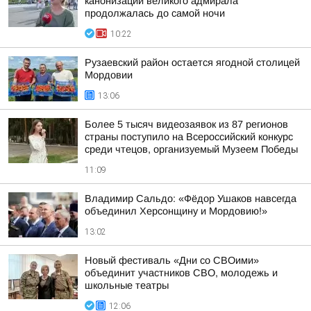
канонизации великого адмирала
продолжалась до самой ночи
10:22
Рузаевский район остается ягодной столицей
Мордовии
13:06
Более 5 тысяч видеозаявок из 87 регионов
страны поступило на Всероссийский конкурс
среди чтецов, организуемый Музеем Победы
11:09
Владимир Сальдо: «Фёдор Ушаков навсегда
объединил Херсонщину и Мордовию!»
13:02
Новый фестиваль «Дни со СВОими»
объединит участников СВО, молодежь и
школьные театры
12:06