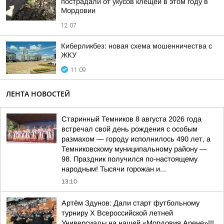
пострадали от укусов клещей в этом году в
Мордовии
12:07
Киберликбез: новая схема мошенничества с
ЖКУ
11:09
ЛЕНТА НОВОСТЕЙ
Старинный Темников 8 августа 2026 года
встречал свой день рождения с особым
размахом — городу исполнилось 490 лет, а
Темниковскому муниципальному району —
98. Праздник получился по-настоящему
народным! Тысячи горожан и...
13:10
Артём Здунов: Дали старт футбольному
турниру Х Всероссийской летней
Универсиады на нашей «Мордовия Арене»!!!