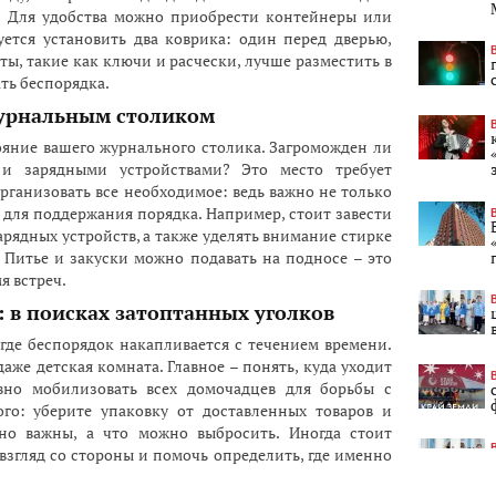
и. Для удобства можно приобрести контейнеры или
ется установить два коврика: один перед дверью,
ты, такие как ключи и расчески, лучше разместить в
ть беспорядка.
журнальным столиком
ояние вашего журнального столика. Загроможден ли
и зарядными устройствами? Это место требует
ганизовать все необходимое: ведь важно не только
 для поддержания порядка. Например, стоит завести
арядных устройств, а также уделять внимание стирке
 Питье и закуски можно подавать на подносе – это
я встреч.
 в поисках затоптанных уголков
где беспорядок накапливается с течением времени.
аже детская комната. Главное – понять, куда уходит
ивно мобилизовать всех домочадцев для борьбы с
ого: уберите упаковку от доставленных товаров и
ьно важны, а что можно выбросить. Иногда стоит
 взгляд со стороны и помочь определить, где именно