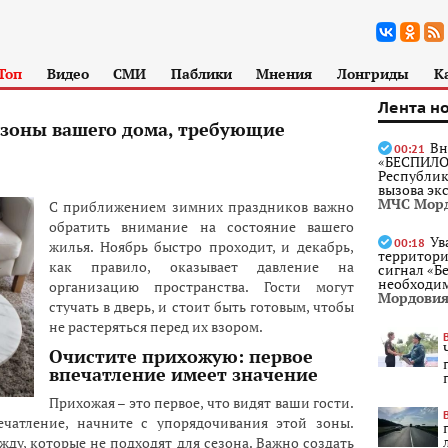
Топ
Видео
СМИ
Паблики
Мнения
Лонгриды
К
Лента н
 зоны вашего дома, требующие
Вн
00:21
«БЕСПИЛО
Республики
вызова эк
МЧС Мор
С приближением зимних праздников важно
обратить внимание на состояние вашего
Ув
00:18
жилья. Ноябрь быстро проходит, и декабрь,
территори
как правило, оказывает давление на
сигнал «Б
необходим
организацию пространства. Гости могут
Мордови
стучать в дверь, и стоит быть готовым, чтобы
не растеряться перед их взором.
Очистите прихожую: первое
впечатление имеет значение
Прихожая – это первое, что видят ваши гости.
ечатление, начните с упорядочивания этой зоны.
у, которые не подходят для сезона. Важно создать