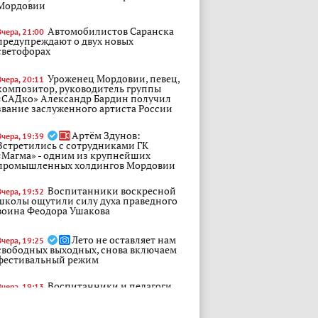
Мордовии
Автомобилистов Саранска
Вчера, 21:00
предупреждают о двух новых
светофорах
Уроженец Мордовии, певец,
Вчера, 20:11
композитор, руководитель группы
«САДко» Александр Бардин получил
звание заслуженного артиста России
Артём Здунов:
Вчера, 19:39
Встретились с сотрудниками ГК
«Магма» - одним из крупнейших
промышленных холдингов Мордовии
Воспитанники воскресной
Вчера, 19:32
школы ощутили силу духа праведного
воина Феодора Ушакова
Лето не оставляет нам
Вчера, 19:25
свободных выходных, снова включаем
фестивальный режим
Воспитанники и педагоги
Вчера, 19:13
воскресной школы при Свято-Троицком
соборном храме вместе с настоятелем
Геннадием Позоровым и активистами