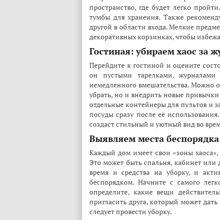
пространство, где будет легко пройт
тумбы для хранения. Также рекоменду
другой в области входа. Мелкие предме
декоративных корзинках, чтобы избежа
Гостиная: убираем хаос за 
Перейдите к гостиной и оцените сост
он пустыми тарелками, журналами 
немедленного вмешательства. Можно ор
убрать, но и внедрить новые привычки
отдельные контейнеры для пультов и з
посуды сразу после её использования.
создаст стильный и уютный вид во врем
Выявляем места беспорядка:
Каждый дом имеет свои «зоны хаоса», 
Это может быть спальня, кабинет или д
время и средства на уборку, и акт
беспорядком. Начните с самого легк
определите, какие вещи действител
пригласить друга, который может дать
следует провести уборку.