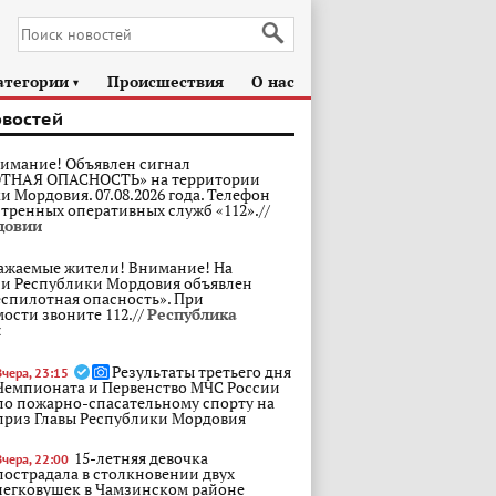
атегории
Происшествия
О нас
►
овостей
имание! Объявлен сигнал
ТНАЯ ОПАСНОСТЬ» на территории
 Мордовия. 07.08.2026 года. Телефон
стренных оперативных служб «112».//
довии
ажаемые жители! Внимание! На
и Республики Мордовия объявлен
еспилотная опасность». При
ости звоните 112.//
Республика
я
Результаты третьего дня
Вчера, 23:15
Чемпионата и Первенство МЧС России
по пожарно-спасательному спорту на
приз Главы Республики Мордовия
15-летняя девочка
Вчера, 22:00
пострадала в столкновении двух
легковушек в Чамзинском районе